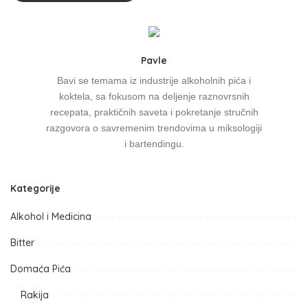
Alternative:
Pavle
Bavi se temama iz industrije alkoholnih pića i
koktela, sa fokusom na deljenje raznovrsnih
recepata, praktičnih saveta i pokretanje stručnih
razgovora o savremenim trendovima u miksologiji
i bartendingu.
Kategorije
Alkohol i Medicina
Bitter
Domaća Pića
Rakija