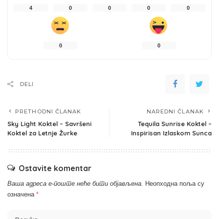
4
0
0
0
0
0
0
DELI
PRETHODNI ČLANAK
NAREDNI ČLANAK
Sky Light Koktel – Savršeni
Tequila Sunrise Koktel –
Koktel za Letnje Žurke
Inspirisan Izlaskom Sunca
Ostavite komentar
Ваша адреса е-поште неће бити објављена.
Неопходна поља су
означена
*