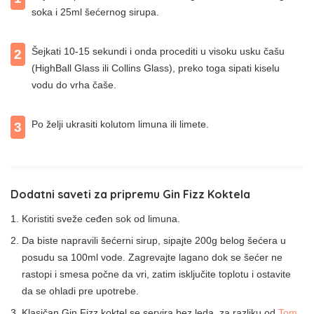
soka i 25ml šećernog sirupa.
Šejkati 10-15 sekundi i onda procediti u visoku usku čašu
2
(HighBall Glass ili Collins Glass), preko toga sipati kiselu
vodu do vrha čaše.
Po želji ukrasiti kolutom limuna ili limete.
3
Dodatni saveti za pripremu Gin Fizz Koktela
Koristiti sveže ceđen sok od limuna.
Da biste napravili šećerni sirup, sipajte 200g belog šećera u
posudu sa 100ml vode. Zagrevajte lagano dok se šećer ne
rastopi i smesa počne da vri, zatim isključite toplotu i ostavite
da se ohladi pre upotrebe.
Klasičan Gin Fizz koktel se servira bez leda, za razliku od
Tom