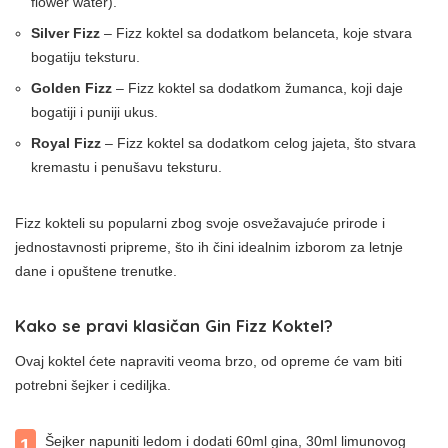
flower water).
Silver Fizz
– Fizz koktel sa dodatkom belanceta, koje stvara
bogatiju teksturu.
Golden Fizz
– Fizz koktel sa dodatkom žumanca, koji daje
bogatiji i puniji ukus.
Royal Fizz
– Fizz koktel sa dodatkom celog jajeta, što stvara
kremastu i penušavu teksturu.
Fizz kokteli su popularni zbog svoje osvežavajuće prirode i
jednostavnosti pripreme, što ih čini idealnim izborom za letnje
dane i opuštene trenutke.
Kako se pravi klasičan Gin Fizz Koktel?
Ovaj koktel ćete napraviti veoma brzo, od opreme će vam biti
potrebni šejker i cediljka.
Šejker napuniti ledom i dodati 60ml gina, 30ml limunovog
1