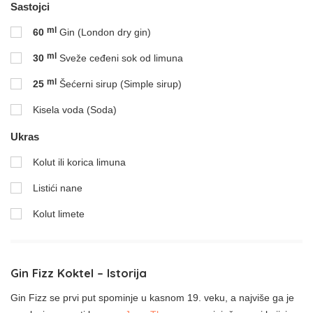
Sastojci
ml
60
Gin (London dry gin)
ml
30
Sveže ceđeni sok od limuna
ml
25
Šećerni sirup (Simple sirup)
Kisela voda (Soda)
Ukras
Kolut ili korica limuna
Listići nane
Kolut limete
Gin Fizz Koktel – Istorija
Gin Fizz se prvi put spominje u kasnom 19. veku, a najviše ga je