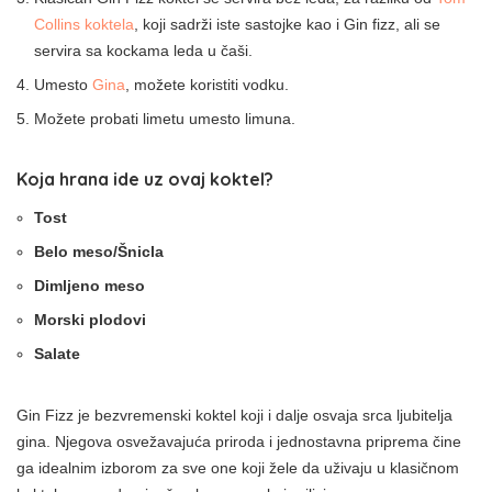
Collins koktela
, koji sadrži iste sastojke kao i Gin fizz, ali se
servira sa kockama leda u čaši.
Umesto
Gina
, možete koristiti vodku.
Možete probati limetu umesto limuna.
Koja hrana ide uz ovaj koktel?
Tost
Belo meso/Šnicla
Dimljeno meso
Morski plodovi
Salate
Gin Fizz je bezvremenski koktel koji i dalje osvaja srca ljubitelja
gina. Njegova osvežavajuća priroda i jednostavna priprema čine
ga idealnim izborom za sve one koji žele da uživaju u klasičnom