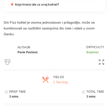
Koja hrana ide uz ovaj koktel?
Gin Fizz koktel je veoma jednostavan i prilagodljiv, može se
kombinovati sa različitim sastojcima što ćete i videti u ovom
članku.
DIFFICULTY
AUTHOR
Pavle Pavlovic
Beginner
YIELDS
1 Serving
PREP TIME
TOTAL TIME
3 mins
3 mins