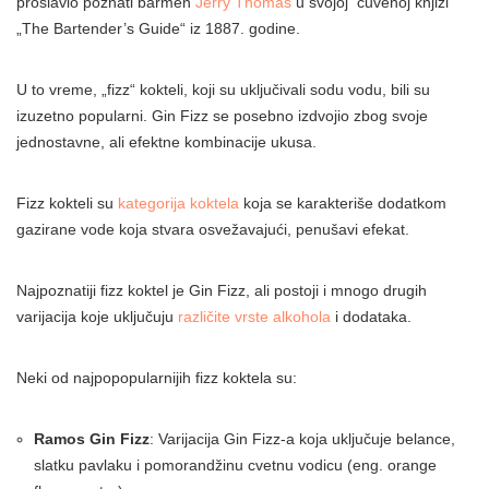
proslavio poznati barmen
Jerry Thomas
u svojoj čuvenoj knjizi
„The Bartender’s Guide“ iz 1887. godine.
U to vreme, „fizz“ kokteli, koji su uključivali sodu vodu, bili su
izuzetno popularni. Gin Fizz se posebno izdvojio zbog svoje
jednostavne, ali efektne kombinacije ukusa.
Fizz kokteli su
kategorija koktela
koja se karakteriše dodatkom
gazirane vode koja stvara osvežavajući, penušavi efekat.
Najpoznatiji fizz koktel je Gin Fizz, ali postoji i mnogo drugih
varijacija koje uključuju
različite vrste alkohola
i dodataka.
Neki od najpopopularnijih fizz koktela su:
Ramos Gin Fizz
: Varijacija Gin Fizz-a koja uključuje belance,
slatku pavlaku i pomorandžinu cvetnu vodicu (eng. orange