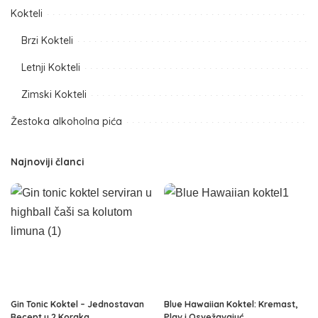
Kokteli
Brzi Kokteli
Letnji Kokteli
Zimski Kokteli
Žestoka alkoholna pića
Najnoviji članci
Gin Tonic Koktel – Jednostavan
Blue Hawaiian Koktel: Kremast,
Recept u 2 Koraka
Plav i Osvežavajuć