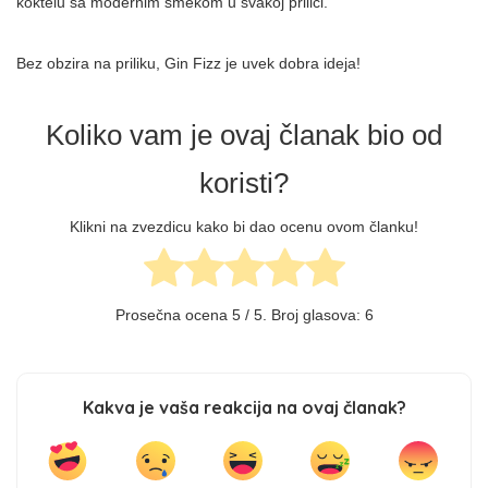
koktelu sa modernim šmekom u svakoj prilici.
Bez obzira na priliku, Gin Fizz je uvek dobra ideja!
Koliko vam je ovaj članak bio od
koristi?
Klikni na zvezdicu kako bi dao ocenu ovom članku!
Prosečna ocena
5
/ 5. Broj glasova:
6
Kakva je vaša reakcija na ovaj članak?