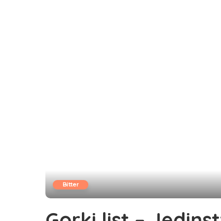
Bitter
Gorki list – Jedins