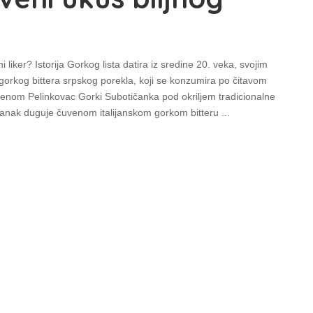
ni liker? Istorija Gorkog lista datira iz sredine 20. veka, svojim
 gorkog bittera srpskog porekla, koji se konzumira po čitavom
imenom Pelinkovac Gorki Subotičanka pod okriljem tradicionalne
stanak duguje čuvenom italijanskom gorkom bitteru
...