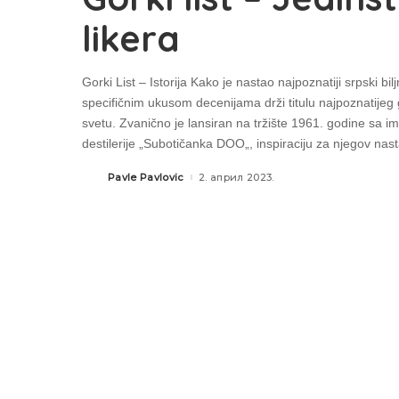
likera
Gorki List – Istorija Kako je nastao najpoznatiji srpski bilj
specifičnim ukusom decenijama drži titulu najpoznatijeg
svetu. Zvanično je lansiran na tržište 1961. godine sa 
destilerije „Subotičanka DOO„, inspiraciju za njegov na
Pavle Pavlovic
2. април 2023.