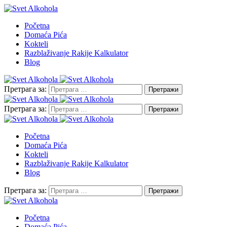
Početna
Domaća Pića
Kokteli
Razblaživanje Rakije Kalkulator
Blog
Претрага за:
Претрага за:
Početna
Domaća Pića
Kokteli
Razblaživanje Rakije Kalkulator
Blog
Претрага за:
Početna
Domaća Pića