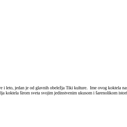
 i leto, jedan je od glavnih obeležja Tiki kulture. Ime ovog koktela nas
telja koktela širom sveta svojim jedinstvenim ukusom i šarenolikom istor