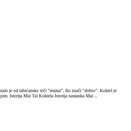
talo je od tahićanske reči ”maitai”, što znači ”dobro”. Koktel je
ijom. Istorija Mai Tai Koktela Istorija nastanka Mai
...