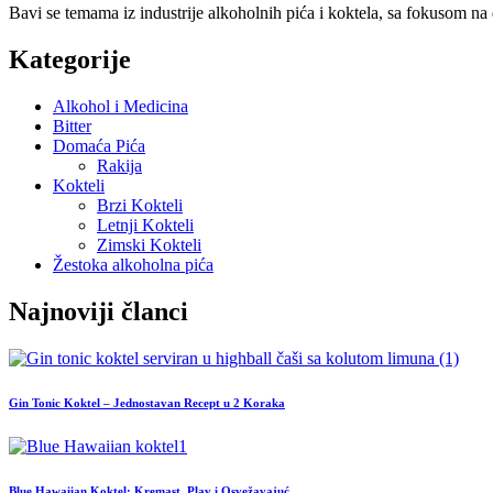
Bavi se temama iz industrije alkoholnih pića i koktela, sa fokusom na
Kategorije
Alkohol i Medicina
Bitter
Domaća Pića
Rakija
Kokteli
Brzi Kokteli
Letnji Kokteli
Zimski Kokteli
Žestoka alkoholna pića
Najnoviji članci
Gin Tonic Koktel – Jednostavan Recept u 2 Koraka
Blue Hawaiian Koktel: Kremast, Plav i Osvežavajuć