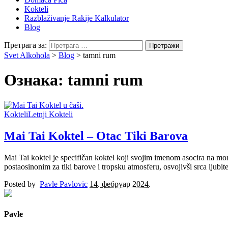
Kokteli
Razblaživanje Rakije Kalkulator
Blog
Претрага за:
Svet Alkohola
>
Blog
>
tamni rum
Ознака:
tamni rum
Kokteli
Letnji Kokteli
Mai Tai Koktel – Otac Tiki Barova
Mai Tai koktel je specifičan koktel koji svojim imenom asocira na more
postaosinonim za tiki barove i tropsku atmosferu, osvojivši srca ljubi
Posted by
Pavle Pavlovic
14. фебруар 2024.
Pavle