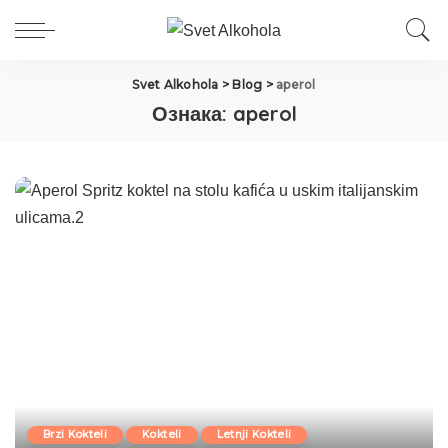
Svet Alkohola
>
Blog
>
aperol
Ознака:
aperol
Brzi Kokteli
Kokteli
Letnji Kokteli