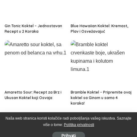
Gin Tonic Koktel – Jednostavan
Blue Hawaiian Koktel: Kremast,
Recept u 2 Koraka
Plav i Osvežavajuć
Amaretto Sour: Recept za Brz i
Bramble Koktel – Pripremite ovaj
Ukusan Koktel koji Osvaja
koktel sa Ginom u samo 4
koraka!
Naša web stranica koristi kolačiće radi poboljšanja vašeg iskustva. Saznajte
više o tome:
Politika privatnosti
Svet Alkohola © 2026
Prihvati