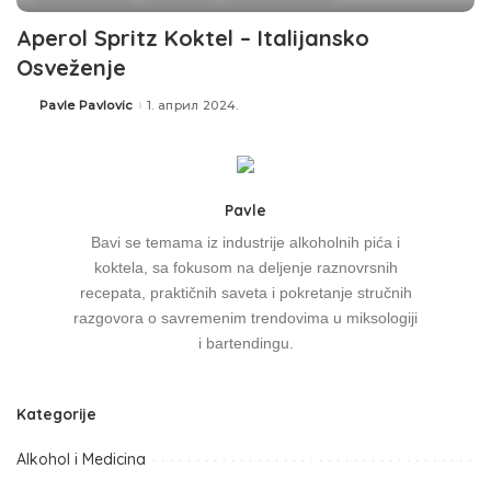
Aperol Spritz Koktel – Italijansko
Osveženje
Pavle Pavlovic
1. април 2024.
Pavle
Bavi se temama iz industrije alkoholnih pića i
koktela, sa fokusom na deljenje raznovrsnih
recepata, praktičnih saveta i pokretanje stručnih
razgovora o savremenim trendovima u miksologiji
i bartendingu.
Kategorije
Alkohol i Medicina