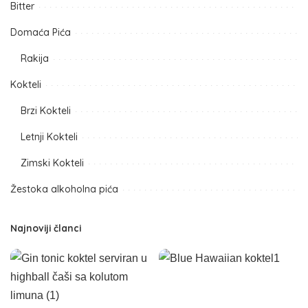
Bitter
Domaća Pića
Rakija
Kokteli
Brzi Kokteli
Letnji Kokteli
Zimski Kokteli
Žestoka alkoholna pića
Najnoviji članci