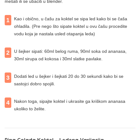
mešati ili se ubaciti u blender.
Kao i obično, u čašu za koktel se sipa led kako bi se čaša
1
ohladila. (Pre nego što sipate koktel u ovu čašu procedite
vodu koja je nastala usled otapanja leda)
U šejker sipati: 60ml belog ruma, 90ml soka od ananasa,
2
30ml sirupa od kokosa i 30ml slatke pavlake.
Dodati led u šejker i šejkati 20 do 30 sekundi kako bi se
3
sastojci dobro spojili.
Nakon toga, sipajte koktel i ukrasite ga kriškom ananasa
4
ukoliko to želite.
Pina Colada Koktel – Ledena Varijacija