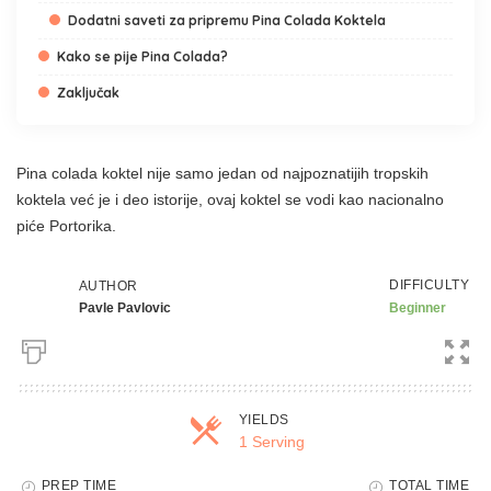
Dodatni saveti za pripremu Pina Colada Koktela
Kako se pije Pina Colada?
Zaključak
Pina colada koktel nije samo jedan od najpoznatijih tropskih
koktela već je i deo istorije, ovaj koktel se vodi kao nacionalno
piće Portorika.
DIFFICULTY
AUTHOR
Pavle Pavlovic
Beginner
YIELDS
1 Serving
PREP TIME
TOTAL TIME