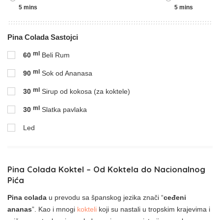
5 mins
5 mins
Pina Colada Sastojci
ml
60
Beli Rum
ml
90
Sok od Ananasa
ml
30
Sirup od kokosa (za koktele)
ml
30
Slatka pavlaka
Led
Pina Colada Koktel – Od Koktela do Nacionalnog
Pića
Pina colada
u prevodu sa španskog jezika znači “
ceđeni
ananas
”. Kao i mnogi
kokteli
koji su nastali u tropskim krajevima i