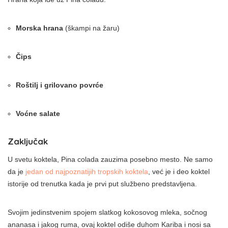
Мorska hrana
(škampi na žaru)
Čips
Roštilj i grilovano povrće
Voćne salate
Zaključak
U svetu koktela, Pina colada zauzima posebno mesto. Ne samo
da je
jedan od najpoznatijih tropskih koktela
, već je i deo koktel
istorije od trenutka kada je prvi put službeno predstavljena.
Svojim jedinstvenim spojem slatkog kokosovog mleka, sočnog
ananasa i jakog ruma, ovaj koktel odiše duhom Kariba i nosi sa