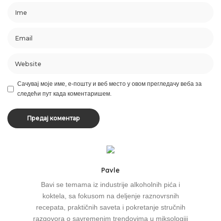
Сачувај моје име, е-пошту и веб место у овом прегледачу веба за
следећи пут када коментаришем.
Alternative:
Pavle
Bavi se temama iz industrije alkoholnih pića i
koktela, sa fokusom na deljenje raznovrsnih
recepata, praktičnih saveta i pokretanje stručnih
razgovora o savremenim trendovima u miksologiji