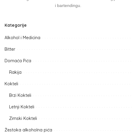
i bartendingu.
Kategorije
Alkohol i Medicina
Bitter
Domaća Pića
Rakija
Kokteli
Brzi Kokteli
Letnji Kokteli
Zimski Kokteli
Žestoka alkoholna pića