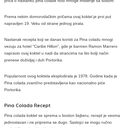
priča o nastanku pina colade nosi mnoge misterije sa sobom.
Prema nekim domorodačkim pričama ovaj koktel je prvi put
napravljen 19. Veku od strane jednog pirata.
Nastanak recepta koji se danas koristi za Pina coladu mnogi
vezuju za hotel “Caribe Hilton”, gde je barmen Ramon Marrero
napravio ovaj koktel u nadi da strancima na što bolji način
prenese doživljaj i duh Portorika.
Popularnost ovog koktela eksplodirala je 1978. Godine kada je
Pina colada zvanično predstavljena kao nacionalno piće
Portorika.
Pina Colada Recept
Pina colada koktel se sprema u boston šejkeru, recept je veoma
jednostavan i ne priprema se dugo. Sastojci se mogu ručno