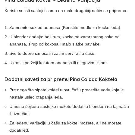
Koriste se isti sastojci samo na malo drugačiji način se priprema.
Zamrznite sok od ananasa (Koristite modlu za kocke leda)
U blender dodajte beli rum, kocke od zamrznutog soka od
ananasa, sirup od kokosa i malo slatke pavlake.
Sve to dobro izmešati i zatim servirati u čašu.
Ukrasiti po želji kolutom ananasa ili njegovim listom.
Dodatni saveti za pripremu Pina Colada Koktela
Pre nego što sipate koktel u ovu čašu procedite vodu koja je
nastala usled otapanja leda.
Umesto šejkera sastojke možete dodati u blender i na taj način
ih izmešati.
Za ledenu varijaciju u čašu za koktel možete, a i ne morate
dodati led.