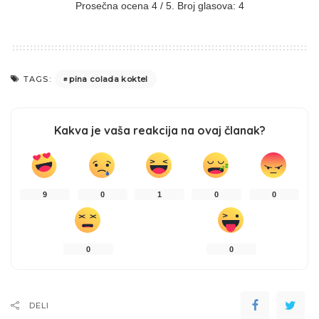
Prosečna ocena
4
/ 5. Broj glasova:
4
pina colada koktel
TAGS:
Kakva je vaša reakcija na ovaj članak?
9
0
1
0
0
0
0
DELI