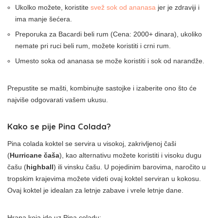
Ukolko možete, koristite
svež sok od ananasa
jer je zdraviji i
ima manje šećera.
Preporuka za Bacardi beli rum (Cena: 2000+ dinara), ukoliko
nemate pri ruci beli rum, možete koristiti i crni rum.
Umesto soka od ananasa se može koristiti i sok od narandže.
Prepustite se mašti, kombinujte sastojke i izaberite ono što će
najviše odgovarati vašem ukusu.
Kako se pije Pina Colada?
Pina colada koktel se servira u visokoj, zakrivljenoj čaši
(
Hurricane čaša
), kao alternativu možete koristiti i visoku dugu
čašu (
highball
) ili vinsku čašu. U pojedinim barovima, naročito u
tropskim krajevima možete videti ovaj koktel serviran u kokosu.
Ovaj koktel je idealan za letnje zabave i vrele letnje dane.
Hrana koja ide uz Pina coladu: