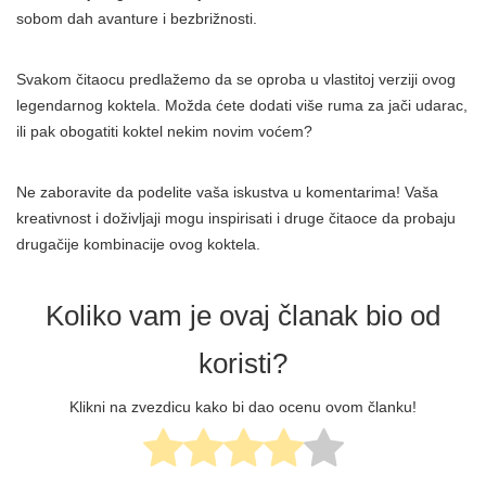
sobom dah avanture i bezbrižnosti.
Svakom čitaocu predlažemo da se oproba u vlastitoj verziji ovog
legendarnog koktela. Možda ćete dodati više ruma za jači udarac,
ili pak obogatiti koktel nekim novim voćem?
Ne zaboravite da podelite vaša iskustva u komentarima! Vaša
kreativnost i doživljaji mogu inspirisati i druge čitaoce da probaju
drugačije kombinacije ovog koktela.
Koliko vam je ovaj članak bio od
koristi?
Klikni na zvezdicu kako bi dao ocenu ovom članku!