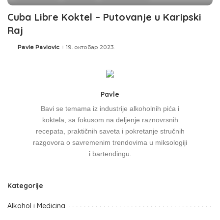
Cuba Libre Koktel – Putovanje u Karipski
Raj
Pavle Pavlovic
19. октобар 2023.
Pavle
Bavi se temama iz industrije alkoholnih pića i
koktela, sa fokusom na deljenje raznovrsnih
recepata, praktičnih saveta i pokretanje stručnih
razgovora o savremenim trendovima u miksologiji
i bartendingu.
Kategorije
Alkohol i Medicina