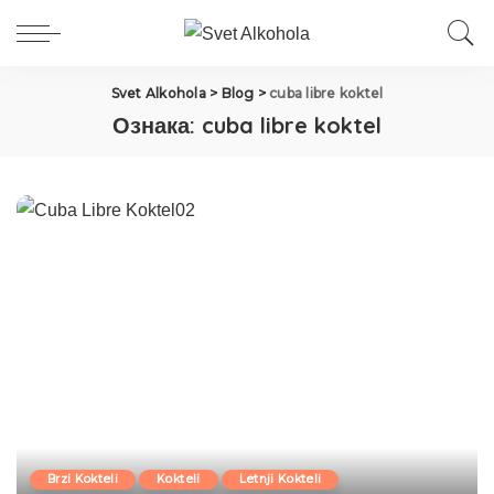
Svet Alkohola
>
Blog
>
cuba libre koktel
Ознака:
cuba libre koktel
Brzi Kokteli
Kokteli
Letnji Kokteli