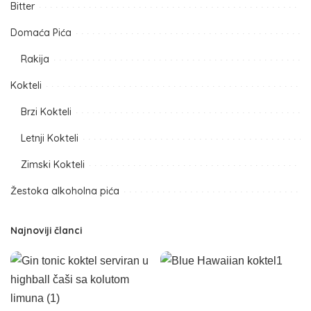
Bitter
Domaća Pića
Rakija
Kokteli
Brzi Kokteli
Letnji Kokteli
Zimski Kokteli
Žestoka alkoholna pića
Najnoviji članci