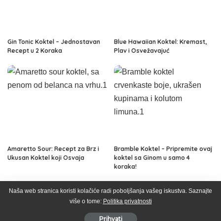
Gin Tonic Koktel – Jednostavan
Blue Hawaiian Koktel: Kremast,
Recept u 2 Koraka
Plav i Osvežavajuć
Amaretto Sour: Recept za Brz i
Bramble Koktel – Pripremite ovaj
Ukusan Koktel koji Osvaja
koktel sa Ginom u samo 4
koraka!
Naša web stranica koristi kolačiće radi poboljšanja vašeg iskustva. Saznajte
više o tome:
Politika privatnosti
Svet Alkohola © 2026
Prihvati