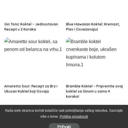
Gin Tonic Koktel – Jednostavan
Blue Hawaiian Koktel: Kremast,
Recept u 2 Koraka
Plav i Osvežavajuć
Amaretto Sour: Recept za Brz i
Bramble Koktel – Pripremite ovaj
Ukusan Koktel koji Osvaja
koktel sa Ginom u samo 4
koraka!
Naša web stranica koristi kolačiće radi poboljšanja vašeg iskustva. Saznajte
više o tome:
Politika privatnosti
Svet Alkohola © 2026
Prihvati