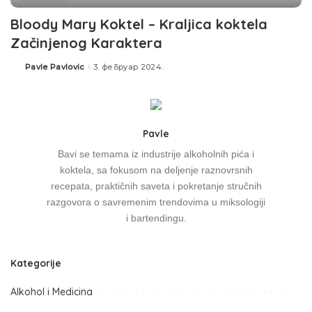
Bloody Mary Koktel – Kraljica koktela
Začinjenog Karaktera
Pavle Pavlovic
3. фебруар 2024.
Pavle
Bavi se temama iz industrije alkoholnih pića i
koktela, sa fokusom na deljenje raznovrsnih
recepata, praktičnih saveta i pokretanje stručnih
razgovora o savremenim trendovima u miksologiji
i bartendingu.
Kategorije
Alkohol i Medicina