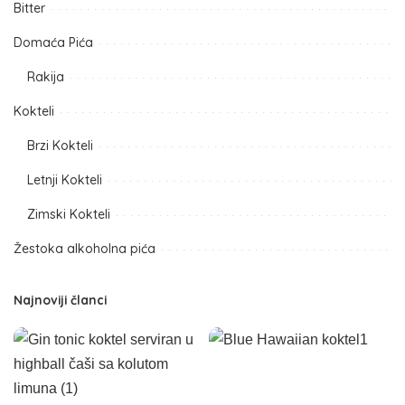
Bitter
Domaća Pića
Rakija
Kokteli
Brzi Kokteli
Letnji Kokteli
Zimski Kokteli
Žestoka alkoholna pića
Najnoviji članci