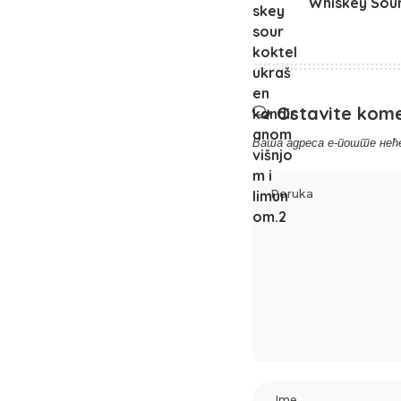
Whiskey Sour
Ostavite kom
Ваша адреса е-поште нећ