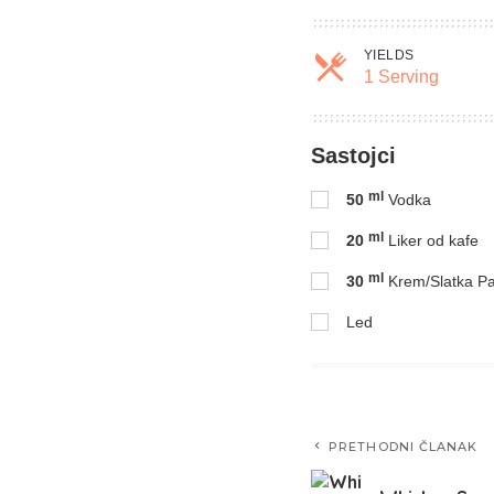
YIELDS
1 Serving
Sastojci
ml
50
Vodka
ml
20
Liker od kafe
ml
30
Krem/Slatka P
Led
PRETHODNI ČLANAK