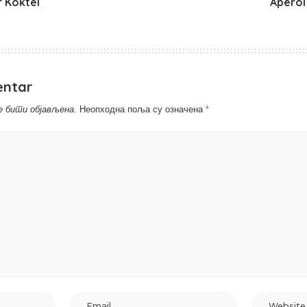
 Koktel
Aperol
entar
е бити објављена.
Неопходна поља су означена
*