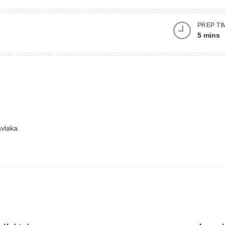
PREP TI
5 mins
avlaka