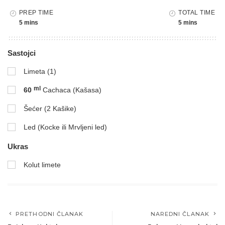
PREP TIME
TOTAL TIME
5 mins
5 mins
Sastojci
Limeta (1)
ml
60
Cachaca (Kašasa)
Šećer (2 Kašike)
Led (Kocke ili Mrvljeni led)
Ukras
Kolut limete
PRETHODNI ČLANAK
NAREDNI ČLANAK